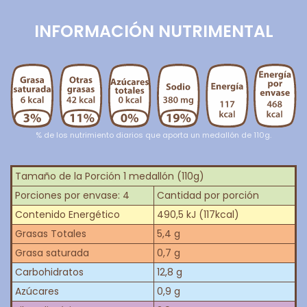
INFORMACIÓN NUTRIMENTAL
% de los nutrimiento diarios que aporta un medallón de 110g.
Tamaño de la Porción 1 medallón (110g)
Porciones por envase: 4
Cantidad por porción
Contenido Energético
490,5 kJ (117kcal)
Grasas Totales
5,4 g
Grasa saturada
0,7 g
Carbohidratos
12,8 g
Azúcares
0,9 g